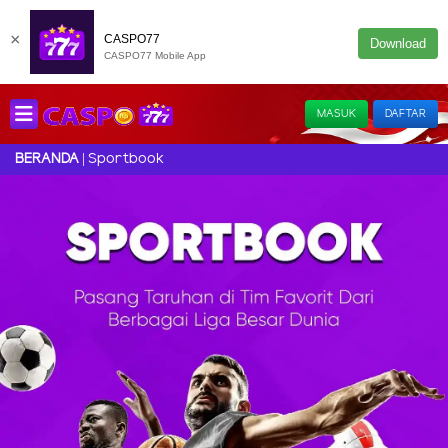
×
CASPO77
Download
CASPO77 Mobile App
MASUK
DAFTAR
Sportbook
BERANDA