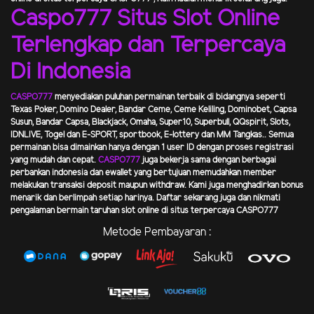
Caspo777 Situs Slot Online
Terlengkap dan Terpercaya
Di Indonesia
CASPO777
menyediakan puluhan permainan terbaik di bidangnya seperti
Texas Poker, Domino Dealer, Bandar Ceme, Ceme Keliling, Dominobet, Capsa
Susun, Bandar Capsa, Blackjack, Omaha, Super10, Superbull, QQspirit, Slots,
IDNLIVE, Togel dan E-SPORT, sportbook, E-lottery dan MM Tangkas.. Semua
permainan bisa dimainkan hanya dengan 1 user ID dengan proses registrasi
yang mudah dan cepat.
CASPO777
juga bekerja sama dengan berbagai
perbankan indonesia dan ewallet yang bertujuan memudahkan member
melakukan transaksi deposit maupun withdraw. Kami juga menghadirkan bonus
menarik dan berlimpah setiap harinya. Daftar sekarang juga dan nikmati
pengalaman bermain taruhan slot online di situs terpercaya
CASPO777
Metode Pembayaran :