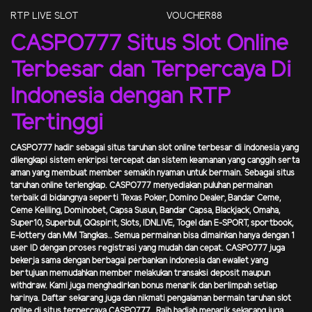
RTP LIVE SLOT
VOUCHER88
CASPO777 Situs Slot Online
Terbesar dan Terpercaya Di
Indonesia dengan RTP
Tertinggi
CASPO777
hadir sebagai situs taruhan slot online terbesar di indonesia yang
dilengkapi sistem enkripsi tercepat dan sistem keamanan yang canggih serta
aman yang membuat member semakin nyaman untuk bermain. Sebagai situs
taruhan online terlengkap.
CASPO777
menyediakan puluhan permainan
terbaik di bidangnya seperti Texas Poker, Domino Dealer, Bandar Ceme,
Ceme Keliling, Dominobet, Capsa Susun, Bandar Capsa, Blackjack, Omaha,
Super10, Superbull, QQspirit, Slots, IDNLIVE, Togel dan E-SPORT, sportbook,
E-lottery dan MM Tangkas.. Semua permainan bisa dimainkan hanya dengan 1
user ID dengan proses registrasi yang mudah dan cepat.
CASPO777
juga
bekerja sama dengan berbagai perbankan indonesia dan ewallet yang
bertujuan memudahkan member melakukan transaksi deposit maupun
withdraw. Kami juga menghadirkan bonus menarik dan berlimpah setiap
harinya. Daftar sekarang juga dan nikmati pengalaman bermain taruhan slot
online di situs terpercaya
CASPO777
,
Raih hadiah menarik sekarang juga.