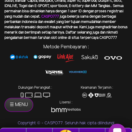
Susun, Bandar Capsa, Blackjack, Omaha, Super10, Superbull, QQspirit, Slots,
IDNLIVE, Togel dan E-SPORT, sportbook, E-lottery dan MM Tangkas.. Semua
permainan bisa dimainkan hanya dengan 1 user ID dengan proses registrasi
yang mudah dan cepat.
CASPO777
juga bekerja sama dengan berbagai
perbankan indonesia dan ewallet yang bertujuan memudahkan member
melakukan transaksi deposit maupun withdraw. Kami juga menghadirkan bonus
menarik dan berlimpah setiap harinya. Daftar sekarang juga dan nikmati
pengalaman bermain taruhan slot online di situs terpercaya
CASPO777
Metode Pembayaran :
Dukungan Perangkat :
Keamanan Terjamin :
Lisensi :
☰ MENU
Copyright © - CASPO77. Seluruh hak cipta dilindungi