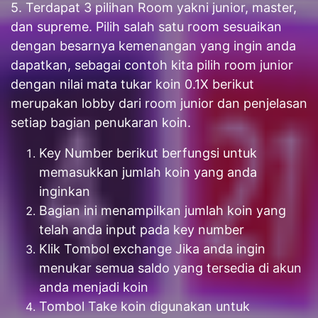
5. Terdapat 3 pilihan Room yakni junior, master,
dan supreme. Pilih salah satu room sesuaikan
dengan besarnya kemenangan yang ingin anda
dapatkan, sebagai contoh kita pilih room junior
dengan nilai mata tukar koin 0.1X berikut
merupakan lobby dari room junior dan penjelasan
setiap bagian penukaran koin.
Key Number berikut berfungsi untuk
memasukkan jumlah koin yang anda
inginkan
Bagian ini menampilkan jumlah koin yang
telah anda input pada key number
Klik Tombol exchange Jika anda ingin
menukar semua saldo yang tersedia di akun
anda menjadi koin
Tombol Take koin digunakan untuk