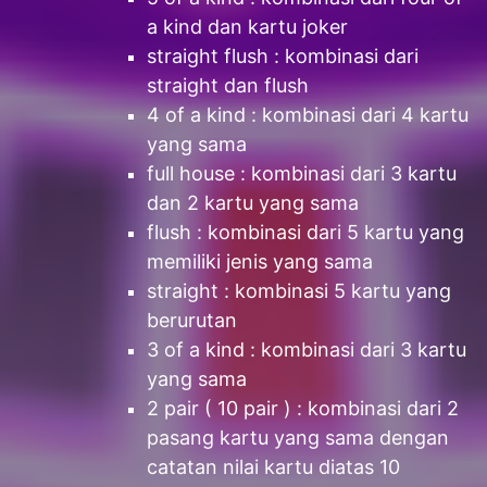
a kind dan kartu joker
straight flush : kombinasi dari
straight dan flush
4 of a kind : kombinasi dari 4 kartu
yang sama
full house : kombinasi dari 3 kartu
dan 2 kartu yang sama
flush : kombinasi dari 5 kartu yang
memiliki jenis yang sama
straight : kombinasi 5 kartu yang
berurutan
3 of a kind : kombinasi dari 3 kartu
yang sama
2 pair ( 10 pair ) : kombinasi dari 2
pasang kartu yang sama dengan
catatan nilai kartu diatas 10