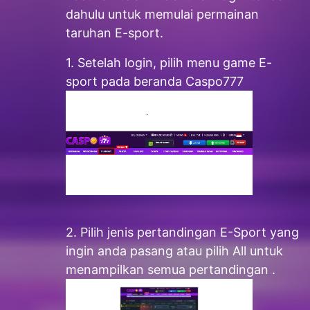
dahulu untuk memulai permainan
taruhan E-sport.
1. Setelah login, pilih menu game E-
sport pada beranda Caspo777
2. Pilih jenis pertandingan E-Sport yang
ingin anda pasang atau pilih All untuk
menampilkan semua pertandingan .