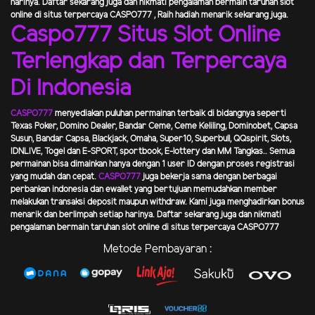
harinya. Daftar sekarang juga dan nikmati pengalaman bermain taruhan slot
online di situs terpercaya
CASPO777
,
Raih hadiah menarik sekarang juga.
Caspo777 Situs Slot Online
Terlengkap dan Terpercaya
Di Indonesia
CASPO777
menyediakan puluhan permainan terbaik di bidangnya seperti
Texas Poker, Domino Dealer, Bandar Ceme, Ceme Keliling, Dominobet, Capsa
Susun, Bandar Capsa, Blackjack, Omaha, Super10, Superbull, QQspirit, Slots,
IDNLIVE, Togel dan E-SPORT, sportbook, E-lottery dan MM Tangkas.. Semua
permainan bisa dimainkan hanya dengan 1 user ID dengan proses registrasi
yang mudah dan cepat.
CASPO777
juga bekerja sama dengan berbagai
perbankan indonesia dan ewallet yang bertujuan memudahkan member
melakukan transaksi deposit maupun withdraw. Kami juga menghadirkan bonus
menarik dan berlimpah setiap harinya. Daftar sekarang juga dan nikmati
pengalaman bermain taruhan slot online di situs terpercaya
CASPO777
Metode Pembayaran :