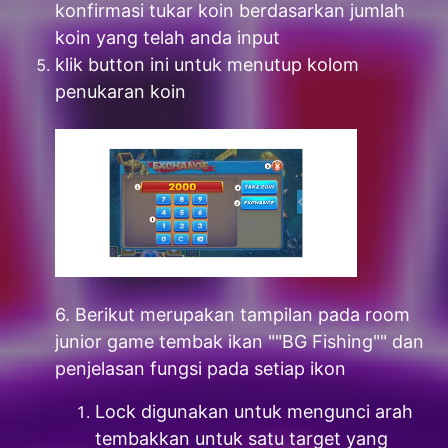
konfirmasi tukar koin berdasarkan jumlah
koin yang telah anda input
klik button ini untuk menutup kolom
penukaran koin
6. Berikut merupakan tampilan pada room
junior game tembak ikan ""BG Fishing"" dan
penjelasan fungsi pada setiap ikon
Lock digunakan untuk mengunci arah
tembakkan untuk satu target yang