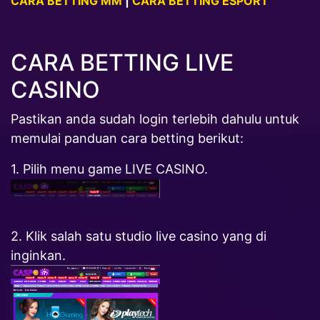
CARA BETTING MM
|
CARA BETTING ESPORT
CARA BETTING LIVE
CASINO
Pastikan anda sudah login terlebih dahulu untuk
memulai panduan cara betting berikut:
1. Pilih menu game LIVE CASINO.
2. Klik salah satu studio live casino yang di
inginkan.