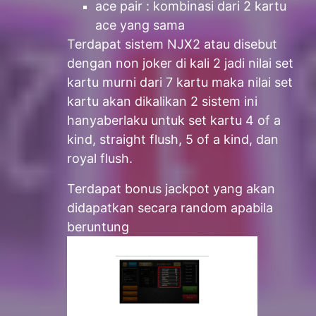
ace pair : kombinasi dari 2 kartu
ace yang sama
Terdapat sistem NJX2 atau disebut
dengan non joker di kali 2 jadi nilai set
kartu murni dari 7 kartu maka nilai set
kartu akan dikalikan 2 sistem ini
hanyaberlaku untuk set kartu 4 of a
kind, straight flush, 5 of a kind, dan
royal flush.
Terdapat bonus jackpot yang akan
didapatkan secara random apabila
beruntung