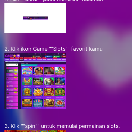
2. Klik ikon Game ""Slots"" favorit kamu
3. Klik ""spin"" untuk memulai permainan slots.