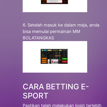
6. Setelah masuk ke dalam meja, anda
bisa memulai permainan MM
BOLATANGKAS
CARA BETTING E-
SPORT
Pastikan telah melakukan login terlebih