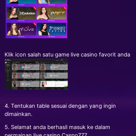
Klik icon salah satu game live casino favorit anda
4. Tentukan table sesuai dengan yang ingin
dimainkan.
5. Selamat anda berhasil masuk ke dalam
permainan live casino Caspo777