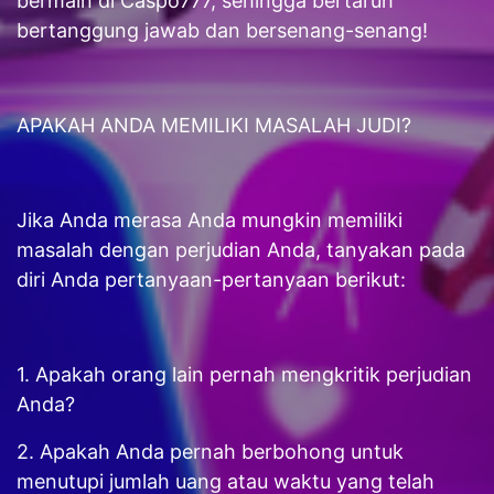
bermain di Caspo777, sehingga bertaruh
bertanggung jawab dan bersenang-senang!
APAKAH ANDA MEMILIKI MASALAH JUDI?
Jika Anda merasa Anda mungkin memiliki
masalah dengan perjudian Anda, tanyakan pada
diri Anda pertanyaan-pertanyaan berikut:
1. Apakah orang lain pernah mengkritik perjudian
Anda?
2. Apakah Anda pernah berbohong untuk
menutupi jumlah uang atau waktu yang telah