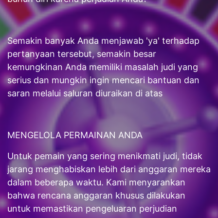
Semakin banyak Anda menjawab 'ya' terhadap
pertanyaan tersebut, semakin besar
kemungkinan Anda memiliki masalah judi yang
serius dan mungkin ingin mencari bantuan dan
saran melalui saluran diuraikan di atas
MENGELOLA PERMAINAN ANDA
Untuk pemain yang sering menikmati judi, tidak
jarang menghabiskan lebih dari anggaran mereka
dalam beberapa waktu. Kami menyarankan
bahwa rencana anggaran khusus dilakukan
untuk memastikan pengeluaran perjudian