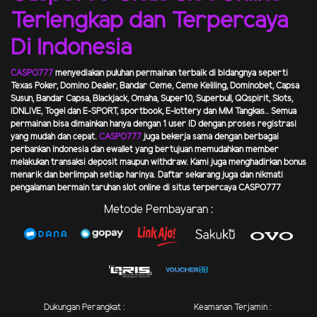
Terlengkap dan Terpercaya
Di Indonesia
CASPO777
menyediakan puluhan permainan terbaik di bidangnya seperti
Texas Poker, Domino Dealer, Bandar Ceme, Ceme Keliling, Dominobet, Capsa
Susun, Bandar Capsa, Blackjack, Omaha, Super10, Superbull, QQspirit, Slots,
IDNLIVE, Togel dan E-SPORT, sportbook, E-lottery dan MM Tangkas.. Semua
permainan bisa dimainkan hanya dengan 1 user ID dengan proses registrasi
yang mudah dan cepat.
CASPO777
juga bekerja sama dengan berbagai
perbankan indonesia dan ewallet yang bertujuan memudahkan member
melakukan transaksi deposit maupun withdraw. Kami juga menghadirkan bonus
menarik dan berlimpah setiap harinya. Daftar sekarang juga dan nikmati
pengalaman bermain taruhan slot online di situs terpercaya
CASPO777
Metode Pembayaran :
Dukungan Perangkat :
Keamanan Terjamin :