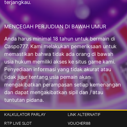
terjangkau.
MENCEGAH PERJUDIAN DI BAWAH UMUR
Anda harus minimal 18 tahun untuk bermain di
Caspo777. Kami melakukan pemeriksaan untuk
memastikan bahwa tidak ada orang di bawah
usia hukum memiliki akses ke situs game kami.
Penyediaan informasi yang tidak akurat atau
tidak jujur tentang usia pemain akan
mengakibatkan perampasan setiap kemenangan
dan dapat mengakibatkan sipil dan / atau
tuntutan pidana.
KALKULATOR PARLAY
LINK ALTERNATIF
RTP LIVE SLOT
VOUCHER88