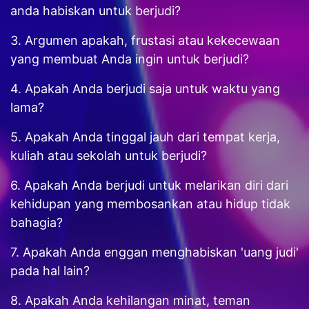
anda habiskan untuk berjudi?
3. Argumen apakah, frustasi atau kekecewaan
yang membuat Anda ingin untuk berjudi?
4. Apakah Anda berjudi saja untuk waktu yang
lama?
5. Apakah Anda tinggal jauh dari tempat kerja,
kuliah atau sekolah untuk berjudi?
6. Apakah Anda berjudi untuk melarikan diri dari
kehidupan yang membosankan atau hidup tidak
bahagia?
7. Apakah Anda enggan menghabiskan 'uang judi'
pada hal lain?
8. Apakah Anda kehilangan minat, teman