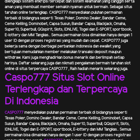
dilengkapi sistem enkripsi tercepat dan sistem keamanan yang canggih serta
aman yang membuat member semakin nyaman untuk bermain. Sebagai situs
taruhan online terlengkap.
CASPO777
menyediakan puluhan permainan
terbaik di bidangnya seperti Texas Poker, Domino Dealer, Bandar Ceme,
Ceme Keliling, Dominobet, Capsa Susun, Bandar Capsa, Blackjack, Omaha,
Super10, Superbull, QQspirit, Slots, IDNLIVE, Togel dan E-SPORT, sportbook,
E-lottery dan MM Tangkas.. Semua permainan bisa dimainkan hanya dengan 1
user ID dengan proses registrasi yang mudah dan cepat.
CASPO777
juga
bekerja sama dengan berbagai perbankan indonesia dan ewallet yang
bertujuan memudahkan member melakukan transaksi deposit maupun
withdraw. Kami juga menghadirkan bonus menarik dan berlimpah setiap
harinya. Daftar sekarang juga dan nikmati pengalaman bermain taruhan slot
online di situs terpercaya
CASPO777
,
Raih hadiah menarik sekarang juga.
Caspo777 Situs Slot Online
Terlengkap dan Terpercaya
Di Indonesia
CASPO777
menyediakan puluhan permainan terbaik di bidangnya seperti
Texas Poker, Domino Dealer, Bandar Ceme, Ceme Keliling, Dominobet, Capsa
Susun, Bandar Capsa, Blackjack, Omaha, Super10, Superbull, QQspirit, Slots,
IDNLIVE, Togel dan E-SPORT, sportbook, E-lottery dan MM Tangkas.. Semua
permainan bisa dimainkan hanya dengan 1 user ID dengan proses registrasi