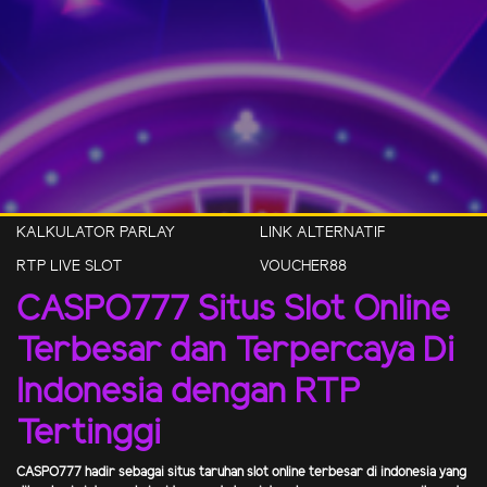
KALKULATOR PARLAY
LINK ALTERNATIF
RTP LIVE SLOT
VOUCHER88
CASPO777 Situs Slot Online
Terbesar dan Terpercaya Di
Indonesia dengan RTP
Tertinggi
CASPO777
hadir sebagai situs taruhan slot online terbesar di indonesia yang