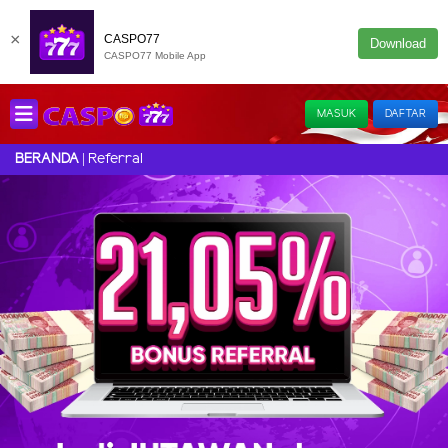
×
CASPO77
Download
CASPO77 Mobile App
MASUK
DAFTAR
Referral
BERANDA