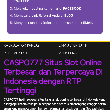
TWITTER
3.
Melakukan posting komentar di
FACEBOOK
4.
Memasang Link Referral Anda di
BLOG
5.
Menyebarkan Link Referral ke semua kontak
EMAIL
KALKULATOR PARLAY
LINK ALTERNATIF
RTP LIVE SLOT
VOUCHER88
CASPO777 Situs Slot Online
Terbesar dan Terpercaya Di
Indonesia dengan RTP
Tertinggi
CASPO777
hadir sebagai situs taruhan slot online terbesar di indonesia yang
dilengkapi sistem enkripsi tercepat dan sistem keamanan yang canggih serta
aman yang membuat member semakin nyaman untuk bermain. Sebagai situs